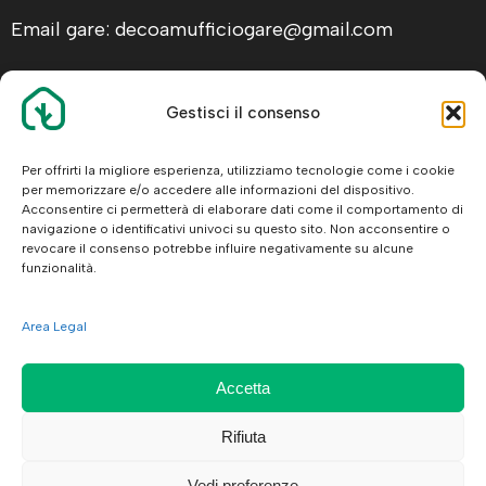
Email gare: decoamufficiogare@gmail.com
Gestisci il consenso
ALTRE INFO
Facebook
Per offrirti la migliore esperienza, utilizziamo tecnologie come i cookie
per memorizzare e/o accedere alle informazioni del dispositivo.
Legal
Acconsentire ci permetterà di elaborare dati come il comportamento di
navigazione o identificativi univoci su questo sito. Non acconsentire o
revocare il consenso potrebbe influire negativamente su alcune
funzionalità.
Area Legal
© 2026 De.Co.Am. Srl
Accetta
Rifiuta
Vedi preferenze