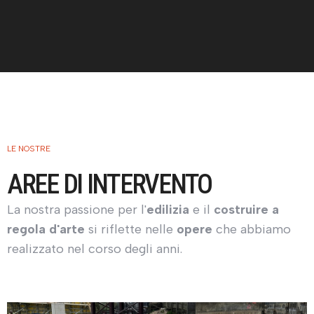
LE NOSTRE
AREE DI INTERVENTO
La nostra passione per l'
edilizia
e il
costruire a
regola d'arte
si riflette nelle
opere
che abbiamo
realizzato nel corso degli anni.