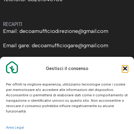
RECAPITI
Email: decoamufficiodirezione@gmail.com
Email gare: decoamufficiogare@gmail.com
Gestisci il consenso
ALTRE INFO
Facebook
Per offrirti la migliore esperienza, utilizziamo tecnologie come i cookie
per memorizzare e/o accedere alle informazioni del dispositivo.
Legal
Acconsentire ci permetterà di elaborare dati come il comportamento di
navigazione o identificativi univoci su questo sito. Non acconsentire o
revocare il consenso potrebbe influire negativamente su alcune
funzionalità.
© 2026 De.Co.Am. Srl
Area Legal