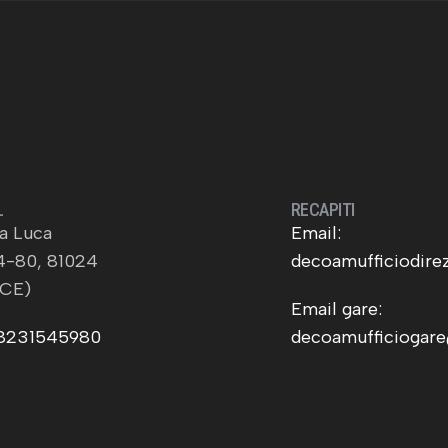
L
RECAPITI
ia Luca
Email:
4-80, 81024
decoamufficiodir
(CE)
Email gare:
08231545980
decoamufficiogar