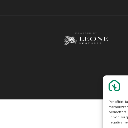
Per offrirti
memorizzare
permetterà 
univoci su 
negativamen