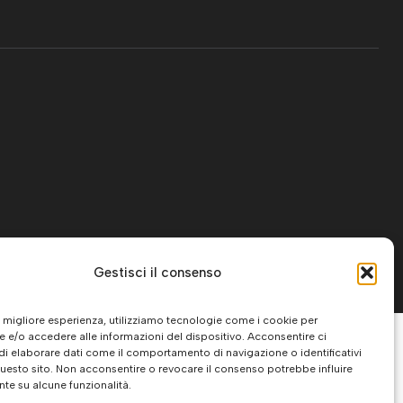
Gestisci il consenso
 la migliore esperienza, utilizziamo tecnologie come i cookie per
 e/o accedere alle informazioni del dispositivo. Acconsentire ci
di elaborare dati come il comportamento di navigazione o identificativi
questo sito. Non acconsentire o revocare il consenso potrebbe influire
te su alcune funzionalità.